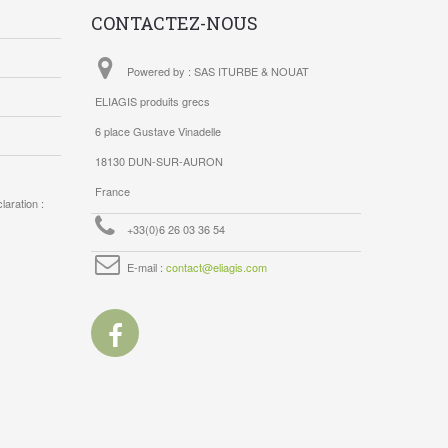
CONTACTEZ-NOUS
Powered by : SAS ITURBE & NOUAT
ELIAGIS produits grecs
6 place Gustave Vinadelle
18130 DUN-SUR-AURON
France
aration :
+33(0)6 26 03 36 54
E-mail :
contact@eliagis.com