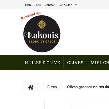
Plan Du Site
Contact
Connexion
HUILES D'OLIVE
OLIVES
MIEL G
Olives
Olives grosses noires da