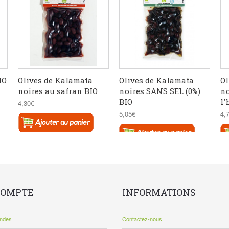
IO
Olives de Kalamata
Olives de Kalamata
Ol
noires au safran BIO
noires SANS SEL (0%)
no
BIO
l'
4,30€
5,05€
4,
COMPTE
INFORMATIONS
ndes
Contactez-nous