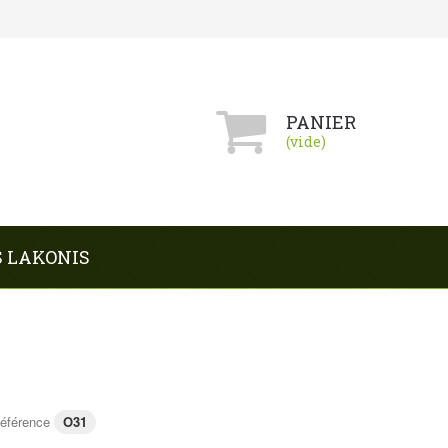
PANIER
(vide)
S LAKONIS
éférence
O31