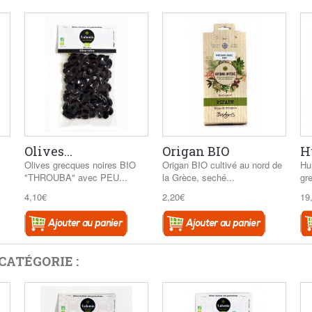
Olives...
Origan BIO
Hu
Olives grecques noires BIO
Origan BIO cultivé au nord de
Hui
"THROUBA" avec PEU...
la Grèce, seché...
gre
4,10€
2,20€
19
CATÉGORIE :