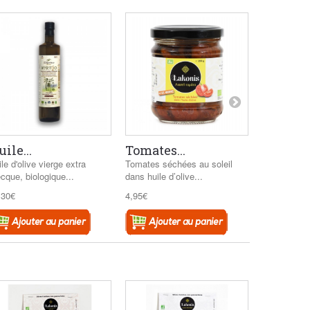
ile...
Tomates...
Olives d
le d'olive vierge extra
Tomates séchées au soleil
Olives de K
cque, biologique...
dans huile d’olive...
BIO avec un
,30€
4,95€
6,40€