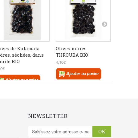
ives de Kalamata
Olives noires
Olives gr
ires, séchées, dans
THROUBA BIO
BIO
huile BIO
4,10€
3,80€
70€
NEWSLETTER
OK