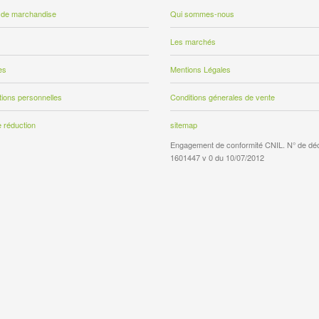
 de marchandise
Qui sommes-nous
Les marchés
es
Mentions Légales
tions personnelles
Conditions génerales de vente
 réduction
sitemap
Engagement de conformité CNIL. N° de décl
1601447 v 0 du 10/07/2012