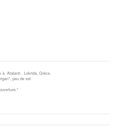
 à Atalanti , Lokrida, Grèce.
rigan*, peu de sel
ouverture."