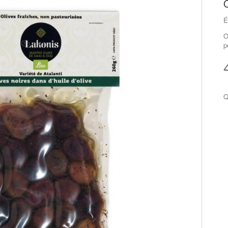
O
É
O
p
Q