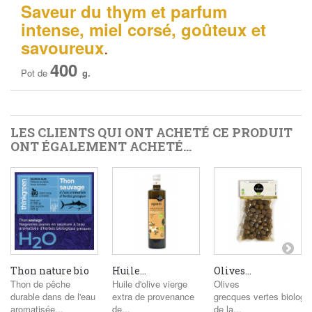
Saveur du thym et parfum
intense, miel corsé, goûteux et
.
savoureux
400
Pot de
g.
LES CLIENTS QUI ONT ACHETÉ CE PRODUIT
ONT ÉGALEMENT ACHETÉ...
Thon nature bio
Huile...
Olives...
Thon de pêche
Huile d'olive vierge
Olives
durable dans de l'eau
extra de provenance
grecques vertes biologi
aromatisée...
de...
de la...