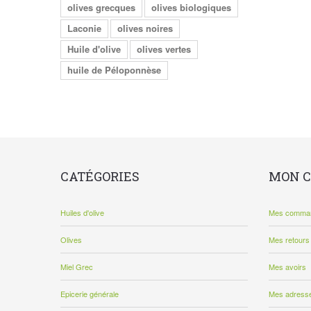
olives grecques
olives biologiques
Laconie
olives noires
Huile d'olive
olives vertes
huile de Péloponnèse
CATÉGORIES
MON 
Huiles d'olive
Mes comma
Olives
Mes retours
Miel Grec
Mes avoirs
Epicerie générale
Mes adress