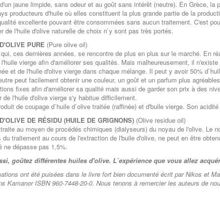
, d'un jaune limpide, sans odeur et au goût sans intérêt (neutre). En Grèce, la 
ays producteurs d'huile où elles constituent la plus grande partie de la produc
qualité excellente pouvant être consommées sans aucun traitement. C'est pou
de l'huile d'olive naturelle de choix n`y sont pas très portés.
 D'OLIVE PURE
(Pure olive oil)
qui, ces dernières années, se rencontre de plus en plus sur le marché. En réalité,
 l'huile vierge afin d'améliorer ses qualités. Mais malheureusement, il n'existe
ffinée et de l'huile d'olive vierge dans chaque mélange. Il peut y avoir 50% d`hu
neutre peut facilement obtenir une couleur, un goût et un parfum plus agréables
tions fixes afin d'améliorer sa qualité mais aussi de garder son prix à des 
 de l'huile d'olive vierge s'y habitue difficilement.
oduit de coupage d`huile d`olive traitée (raffinée) et d'buile vierge. Son acidit
 D'OLIVE DE RÉSIDU
(HUILE DE GRIGNONS)
(Olive residue oil)
xtraite au moyen de procédés chimiques (dialyseurs) du noyau de l'olive. Le noy
s du traitement au cours de l'extraction de l'buile d'olive, ne peut en être obt
té ne dépasse pas 1,5%.
si, goûtez différentes huiles d'olive. L`expérience que vous allez acquér
tions ont été puisées dans le livre fort bien documenté écrit par Nikos et Maria 
ons Kamanor
ISBN 960-7448-20-0. Nous tenons à remercier les auteurs de nous 