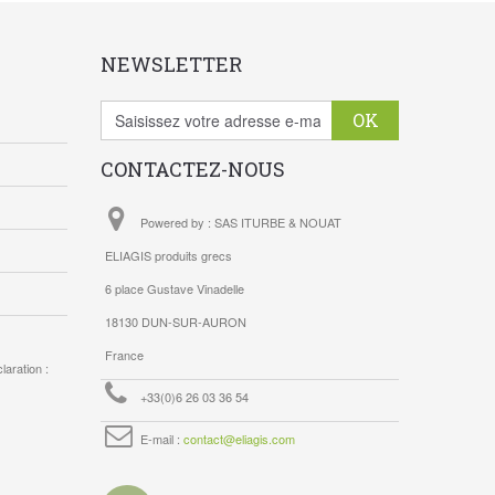
NEWSLETTER
OK
CONTACTEZ-NOUS
Powered by : SAS ITURBE & NOUAT
ELIAGIS produits grecs
6 place Gustave Vinadelle
18130 DUN-SUR-AURON
France
aration :
+33(0)6 26 03 36 54
E-mail :
contact@eliagis.com