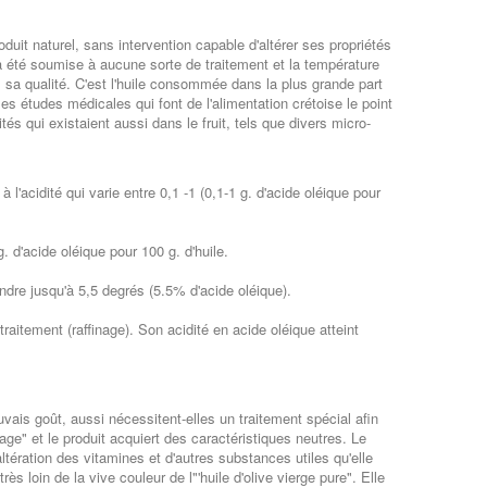
roduit naturel, sans intervention capable d'altérer ses propriétés
n'a été soumise à aucune sorte de traitement et la température
 sa qualité. C'est l'huile consommée dans la plus grande part
 les études médicales qui font de l'alimentation crétoise le point
és qui existaient aussi dans le fruit, tels que divers micro-
à l'acidité qui varie entre 0,1 -1 (0,1-1 g. d'acide oléique pour
g. d'acide oléique pour 100 g. d'huile.
eindre jusqu'à 5,5 degrés (5.5% d'acide oléique).
itement (raffinage). Son acidité en acide oléique atteint
uvais goût, aussi nécessitent-elles un traitement spécial afin
ge" et le produit acquiert des caractéristiques neutres. Le
altération des vitamines et d'autres substances utiles qu'elle
rès loin de la vive couleur de l"'huile d'olive vierge pure". Elle