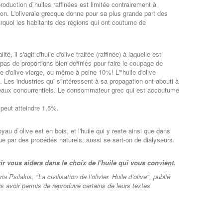
production d`huiles raffinées est limitée contrairement à
tion. L'oliveraie grecque donne pour sa plus grande part des
rquoi les habitants des régions qui ont coutume de
 il s'agit d'huile d'olive traitée (raffinée) à laquelle est
 pas de proportions bien définies pour faire le coupage de
ile d'olive vierge, ou même à peine 10%! L'"huile d'olive
. Les industries qui s'intéressent à sa propagation ont abouti à
niveaux concurrentiels. Le consommateur grec qui est accoutumé
é peut atteindre 1,5%.
au d`olive est en bois, et l'huile qui y reste ainsi que dans
enue par des procédés naturels, aussi se sert-on de dialyseurs.
ir vous aidera dans le choix de l'huile qui vous convient.
Psilakis, "La civilisation de l’olivier. Huile d’olive
"
, publié
avoir permis de reproduire certains de leurs textes.