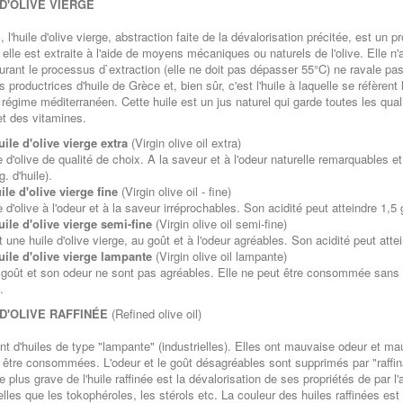
 D'OLIVE VIERGE
 l'huile d'olive vierge, abstraction faite de la dévalorisation précitée, est un p
; elle est extraite à l'aide de moyens mécaniques ou naturels de l'olive. Elle 
rant le processus d`extraction (elle ne doit pas dépasser 55°C) ne ravale pas
 productrices d'huile de Grèce et, bien sûr, c'est l'huile à laquelle se réfèrent
 régime méditerranéen. Cette huile est un jus naturel qui garde toutes les qualit
t des vitamines.
uile d'olive vierge extra
(Virgin olive oil extra)
e d'olive de qualité de choix. A la saveur et à l'odeur naturelle remarquables et 
g. d'huile).
ile d'olive vierge fine
(Virgin olive oil - fine)
e d'olive à l'odeur et à la saveur irréprochables. Son acidité peut atteindre 1,5 
uile d'olive vierge semi-fine
(Virgin olive oil semi-fine)
t une huile d'olive vierge, au goût et à l'odeur agréables. Son acidité peut att
uile d'olive vierge lampante
(Virgin olive oil lampante)
goût et son odeur ne sont pas agréables. Elle ne peut être consommée sans tra
.
 D'OLIVE RAFFINÉE
(Refined olive oil)
ent d'huiles de type "lampante" (industrielles). Elles ont mauvaise odeur et ma
 être consommées. L'odeur et le goût désagréables sont supprimés par "raffina
 plus grave de l'huile raffinée est la dévalorisation de ses propriétés de par l'
elles que les tokophéroles, les stérols etc. La couleur des huiles raffinées est t