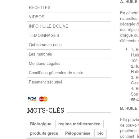
A. HUILE
RECETTES
En général,
VIDEOS
naturelles
dégagée du
INFO HUILE D'OLIVE
des régions
d'orgue du
TEMOIGNAGES
éléments e
Qui sommes-nous
1.
H
Les marchés
Huil
100 
Mentions Légales
2.
Hu
Huil
Conditions génerales de vente
3.
H
Paiement sécurisé
C'es
4.
H
Son 
55%
B.
HUILE
MOTS-CLÉS
Elle provi
Biologique
regime méditerranéen
de pouvoir
problème le
produits grecs
Péloponnèse
bio
contient, t