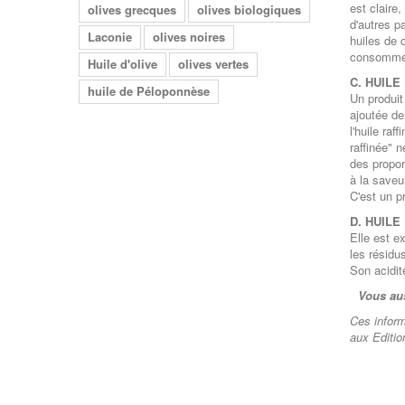
est claire
olives grecques
olives biologiques
d'autres p
Laconie
olives noires
huiles de 
consommer 
Huile d'olive
olives vertes
C. HUILE
huile de Péloponnèse
Un produit 
ajoutée de
l'huile ra
raffinée" 
des propor
à la saveur
C'est un pr
D. HUILE
Elle est e
les résidu
Son acidi
Vous aus
Ces informa
aux
Editi